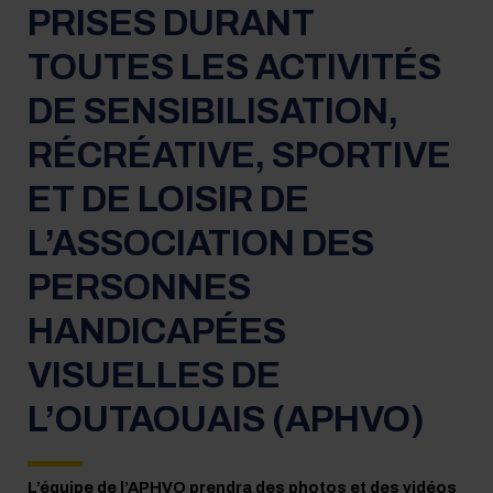
PRISES DURANT
Membr
TOUTES LES ACTIVITÉS
Devenir 
DE SENSIBILISATION,
Devenir
RÉCRÉATIVE, SPORTIVE
Formulair
ET DE LOISIR DE
L’ASSOCIATION DES
Publica
PERSONNES
Statuts 
HANDICAPÉES
VISUELLES DE
Plan str
L’OUTAOUAIS (APHVO)
Plan d’a
Rapports
L’équipe de l’APHVO prendra des photos et des vidéos