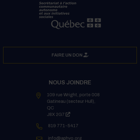
FAIRE UN DON
NOUS JOINDRE
109 rue Wright, porte 008
Gatineau (secteur Hull),
QC
(ce lien s’ouvrira dans une nouvelle
J8X 2G7
Numéro de téléphone:
819 771-5417
Courriel:
info@aphvo.org