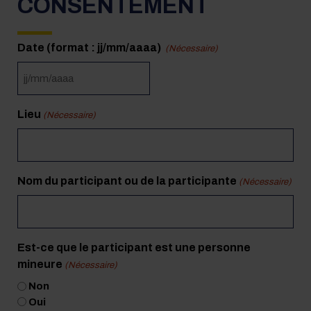
CONSENTEMENT
- doit être au format dd/m
Date (format : jj/mm/aaaa)
(Nécessaire)
JJ
slash
MM
Lieu
(Nécessaire)
slash
AAAA
Nom du participant ou de la participante
(Nécessaire)
Est-ce que le participant est une personne
mineure
(Nécessaire)
Non
Oui