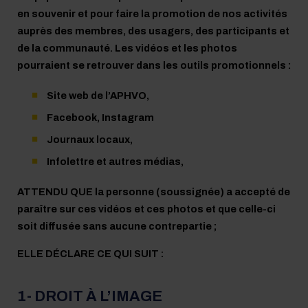
en souvenir et pour faire la promotion de nos activités
auprès des membres, des usagers, des participants et
Nécrol
de la communauté. Les vidéos et les photos
pourraient se retrouver dans les outils promotionnels :
Nous j
Site web de l’APHVO,
Accessi
Facebook, Instagram
Journaux locaux,
Plan du
Infolettre et autres médias,
Englis
ATTENDU QUE la personne (soussignée) a accepté de
paraître sur ces vidéos et ces photos et que celle-ci
soit diffusée sans aucune contrepartie ;
ELLE DÉCLARE CE QUI SUIT :
1- DROIT À L’IMAGE