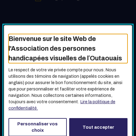
LIENS UTILES
Bienvenue sur le site Web de
Accessibilité
Plan du site
l'Association des personnes
Politique de confidentialité
handicapées visuelles de l′Outaouais
Personnaliser les témoins
Le respect de votre vie privée compte pour nous. Nous
utilisons des témoins de navigation (appelés cookies en
anglais) pour assurer le bon fonctionnement du site, ainsi
que pour personnaliser et faciliter votre expérience de
navigation. Nous collectons certaines informations,
toujours avec votre consentement.
Lire la politique de
Copyright © 2026 Association des personnes handicapées
confidentialité.
visuelles de l′Outaouais. Tous droits réservés.
(ce lien s’ouvrira dans 
Conception :
Ekloweb
Personnaliser vos
Tout accepter
choix
Facebook